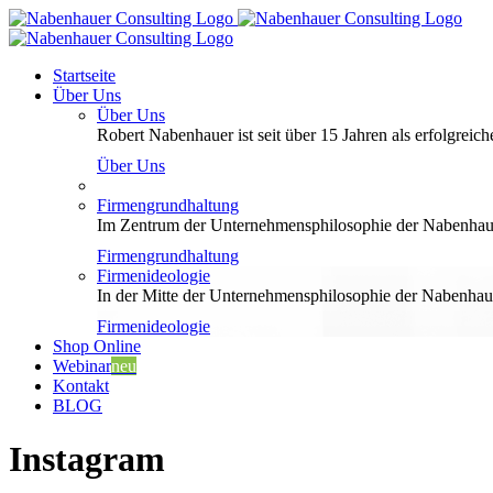
Zum
Inhalt
springen
Startseite
Über Uns
Über Uns
Robert Nabenhauer ist seit über 15 Jahren als erfolgreiche
Über Uns
Firmengrundhaltung
Im Zentrum der Unternehmensphilosophie der Nabenhauer
Firmengrundhaltung
Firmenideologie
In der Mitte der Unternehmensphilosophie der Nabenhaue
Firmenideologie
Shop Online
Webinar
neu
Kontakt
BLOG
Instagram