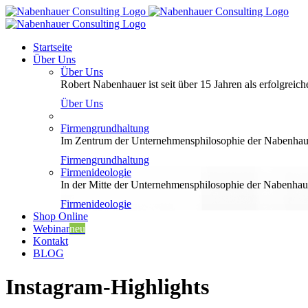
Zum
Inhalt
springen
Startseite
Über Uns
Über Uns
Robert Nabenhauer ist seit über 15 Jahren als erfolgreiche
Über Uns
Firmengrundhaltung
Im Zentrum der Unternehmensphilosophie der Nabenhauer
Firmengrundhaltung
Firmenideologie
In der Mitte der Unternehmensphilosophie der Nabenhaue
Firmenideologie
Shop Online
Webinar
neu
Kontakt
BLOG
Instagram-Highlights