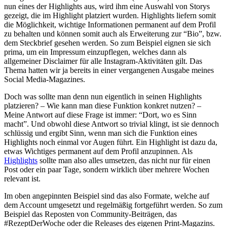
nun eines der Highlights aus, wird ihm eine Auswahl von Storys
gezeigt, die im Highlight platziert wurden. Highlights liefern somit
die Möglichkeit, wichtige Informationen permanent auf dem Profil
zu behalten und können somit auch als Erweiterung zur “Bio”, bzw.
dem Steckbrief gesehen werden. So zum Beispiel eignen sie sich
prima, um ein Impressum einzupflegen, welches dann als
allgemeiner Disclaimer für alle Instagram-Aktivitäten gilt. Das
Thema hatten wir ja bereits in einer vergangenen Ausgabe meines
Social Media-Magazines.
Doch was sollte man denn nun eigentlich in seinen Highlights
platzieren? – Wie kann man diese Funktion konkret nutzen? –
Meine Antwort auf diese Frage ist immer: “Dort, wo es Sinn
macht”. Und obwohl diese Antwort so trivial klingt, ist sie dennoch
schlüssig und ergibt Sinn, wenn man sich die Funktion eines
Highlights noch einmal vor Augen führt. Ein Highlight ist dazu da,
etwas Wichtiges permanent auf dem Profil anzupinnen. Als
Highlights
sollte man also alles umsetzen, das nicht nur für einen
Post oder ein paar Tage, sondern wirklich über mehrere Wochen
relevant ist.
Im oben angepinnten Beispiel sind das also Formate, welche auf
dem Account umgesetzt und regelmäßig fortgeführt werden. So zum
Beispiel das Reposten von Community-Beiträgen, das
#RezeptDerWoche oder die Releases des eigenen Print-Magazins.