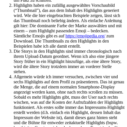
um Platz zu schaffen.
Highlights haben ein zufällig ausgewähltes Vorschaubild
(“Thumbnail”), das aus dem Inhalt des Highlights generiert
wird. Wie die hier eingebrachten Beispiele zeigen, lässt sich
das Thumbnail noch beliebig ändern. Als einfache Anleitung
gilt hier: Die dominante Farbe der Marke auswählen und mit
einem – zum Highlight passenden Emoji – bedecken.
Sämtliche Emojis gibt es auf
https://emojipedia.org/
zum
Download. Die Thumbnails zu den Highlights in den
Beispielen habe ich alle damit erstellt.
Die Storys in den Highlights sind immer chronologisch nach
ihrem Upload-Datum geordnet. Wenn ich also eine jüngere
Story früher in ein Highlight hinzufüge, als eine ältere Story,
wird die ältere Story trotzdem immer an vorderer Stelle
stehen.
Allgemein würde ich immer versuchen, zwischen vier und
sechs Highlights auf dem Profil zu präsentieren. Das ist genau
die Menge, die auf einem normalen Smartphone-Display
angezeigt werden kann, ohne nach rechts scrollen zu müssen.
Sobald es mehr Highlights gibt, muss der User nach rechts
wischen, was auf die Kosten der Aufrufzahlen der Highlights
funktioniert. Als erstes sollte immer das Impressums-Highlight
erstellt werden (d.h. einfach ein Highlight, dessen Inhalt das
Impressum der Website ist), damit dieses ganz hinten steht
und die Bühne für entweder zeitaktuelle Highlights (bspw.