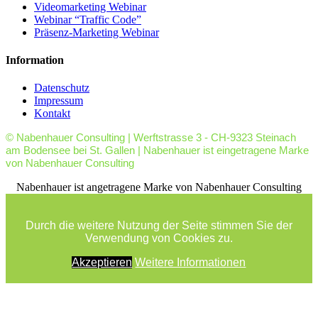
Videomarketing Webinar
Webinar “Traffic Code”
Präsenz-Marketing Webinar
Information
Datenschutz
Impressum
Kontakt
© Nabenhauer Consulting | Werftstrasse 3 - CH-9323 Steinach
am Bodensee bei St. Gallen | Nabenhauer ist eingetragene Marke
von Nabenhauer Consulting
facebook
youtube
rss
Nabenhauer ist angetragene Marke von Nabenhauer Consulting
Durch die weitere Nutzung der Seite stimmen Sie der
Verwendung von Cookies zu.
Akzeptieren
Weitere Informationen