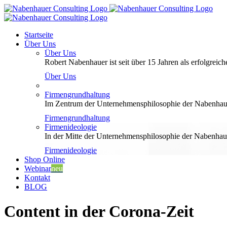
Zum
Inhalt
springen
Startseite
Über Uns
Über Uns
Robert Nabenhauer ist seit über 15 Jahren als erfolgreiche
Über Uns
Firmengrundhaltung
Im Zentrum der Unternehmensphilosophie der Nabenhauer
Firmengrundhaltung
Firmenideologie
In der Mitte der Unternehmensphilosophie der Nabenhaue
Firmenideologie
Shop Online
Webinar
neu
Kontakt
BLOG
Content in der Corona-Zeit