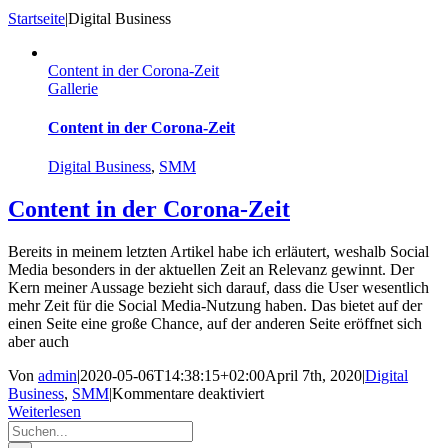
Startseite
|
Digital Business
Content in der Corona-Zeit
Gallerie
Content in der Corona-Zeit
Digital Business
,
SMM
Content in der Corona-Zeit
Bereits in meinem letzten Artikel habe ich erläutert, weshalb Social
Media besonders in der aktuellen Zeit an Relevanz gewinnt. Der
Kern meiner Aussage bezieht sich darauf, dass die User wesentlich
mehr Zeit für die Social Media-Nutzung haben. Das bietet auf der
einen Seite eine große Chance, auf der anderen Seite eröffnet sich
aber auch
Von
admin
|
2020-05-06T14:38:15+02:00
April 7th, 2020
|
Digital
für
Business
,
SMM
|
Kommentare deaktiviert
Content
Weiterlesen
Suche
in
nach:
der