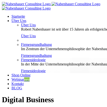
Zum
Inhalt
springen
Startseite
Über Uns
Über Uns
Robert Nabenhauer ist seit über 15 Jahren als erfolgreiche
Über Uns
Firmengrundhaltung
Im Zentrum der Unternehmensphilosophie der Nabenhauer
Firmengrundhaltung
Firmenideologie
In der Mitte der Unternehmensphilosophie der Nabenhaue
Firmenideologie
Shop Online
Webinar
neu
Kontakt
BLOG
Digital Business