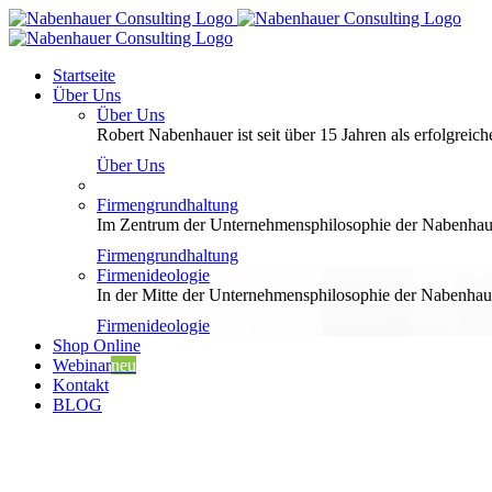
Zum
Inhalt
springen
Startseite
Über Uns
Über Uns
Robert Nabenhauer ist seit über 15 Jahren als erfolgreiche
Über Uns
Firmengrundhaltung
Im Zentrum der Unternehmensphilosophie der Nabenhauer
Firmengrundhaltung
Firmenideologie
In der Mitte der Unternehmensphilosophie der Nabenhaue
Firmenideologie
Shop Online
Webinar
neu
Kontakt
BLOG