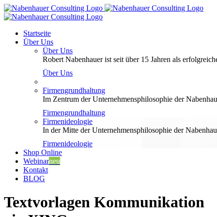
Zum
Inhalt
springen
Startseite
Über Uns
Über Uns
Robert Nabenhauer ist seit über 15 Jahren als erfolgreiche
Über Uns
Firmengrundhaltung
Im Zentrum der Unternehmensphilosophie der Nabenhauer
Firmengrundhaltung
Firmenideologie
In der Mitte der Unternehmensphilosophie der Nabenhaue
Firmenideologie
Shop Online
Webinar
neu
Kontakt
BLOG
Textvorlagen Kommunikation