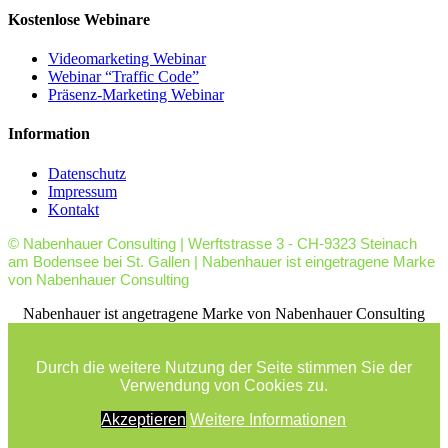
Kostenlose Webinare
Videomarketing Webinar
Webinar “Traffic Code”
Präsenz-Marketing Webinar
Information
Datenschutz
Impressum
Kontakt
© Nabenhauer Consulting | Werftstrasse 3 - CH-9323 Steinach
am Bodensee bei St. Gallen | Nabenhauer ist eingetragene Marke
von Nabenhauer Consulting
facebook
youtube
rss
Nabenhauer ist angetragene Marke von Nabenhauer Consulting
Durch die weitere Nutzung der Seite stimmen Sie der
Verwendung von Cookies zu.
Akzeptieren
Weitere Informationen