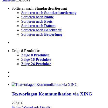
Startseite
|
E-Books
Sortieren nach
Standardsortierung
Sortieren nach
Standardsortierung
Sortieren nach
Name
Sortieren nach
Preis
Sortieren nach
Datum
Sortieren nach
Beliebtheit
Sortieren nach
Bewertung
Zeige
8 Produkte
Zeige
8 Produkte
Zeige
16 Produkte
Zeige
24 Produkte
Textvorlagen Kommunikation via XING
29.90
€
In den Warenkorb
Details