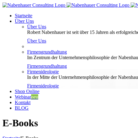
Zum
Inhalt
Startseite
springen
Über Uns
Über Uns
Robert Nabenhauer ist seit über 15 Jahren als erfolgreiche
Über Uns
Firmengrundhaltung
Im Zentrum der Unternehmensphilosophie der Nabenhauer
Firmengrundhaltung
Firmenideologie
In der Mitte der Unternehmensphilosophie der Nabenhaue
Firmenideologie
Shop Online
Webinar
neu
Kontakt
BLOG
E-Books