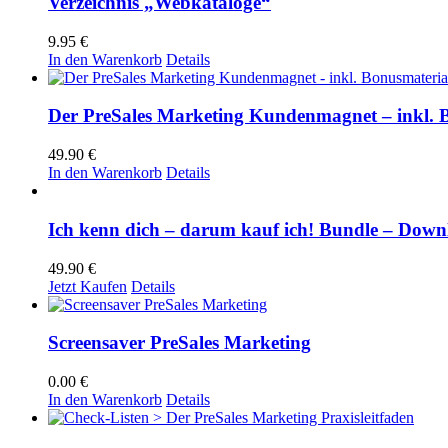
Verzeichnis „Webkataloge“
9.95
€
In den Warenkorb
Details
Der PreSales Marketing Kundenmagnet – inkl. 
49.90
€
In den Warenkorb
Details
Ich kenn dich – darum kauf ich! Bundle – Down
49.90
€
Jetzt Kaufen
Details
Screensaver PreSales Marketing
0.00
€
In den Warenkorb
Details