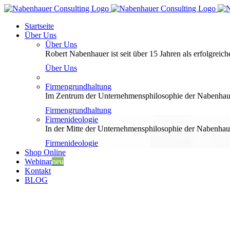
Zum
Inhalt
Startseite
springen
Über Uns
Über Uns
Robert Nabenhauer ist seit über 15 Jahren als erfolgreiche
Über Uns
Firmengrundhaltung
Im Zentrum der Unternehmensphilosophie der Nabenhauer
Firmengrundhaltung
Firmenideologie
In der Mitte der Unternehmensphilosophie der Nabenhaue
Firmenideologie
Shop Online
Webinar
neu
Kontakt
BLOG