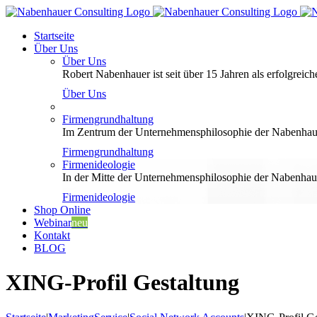
Zum
Inhalt
Startseite
springen
Über Uns
Über Uns
Robert Nabenhauer ist seit über 15 Jahren als erfolgreiche
Über Uns
Firmengrundhaltung
Im Zentrum der Unternehmensphilosophie der Nabenhauer
Firmengrundhaltung
Firmenideologie
In der Mitte der Unternehmensphilosophie der Nabenhaue
Firmenideologie
Shop Online
Webinar
neu
Kontakt
BLOG
XING-Profil Gestaltung