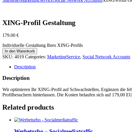
Startseite
|
MarketingService
|
Social Network Accounts
|
XING-Profil Ge
XING-Profil Gestaltung
179.00
€
Individuelle Gestaltung Ihres XING-Profils
In den Warenkorb
SKU:
4019
Categories:
MarketingService
,
Social Network Accounts
Description
Description
Wir optimieren Ihr XING-Profil auf Schwachstellen, Ergänzen die fe
Profilbesuchern hinterlassen. Die Kosten belaufen sich auf 179,00 E
Related products
Werbeturbo – Socialmediatraffic