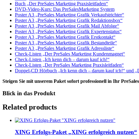
Buch „Der PreSales Marketing Praxisleitfaden“
DVD-Video-Kurs: Das PreSalesMarketing System
Poster A3 „PreSales Marketing Grafik Verkaufstrichter“
Poster A3 „PreSales Marketing Grafik Redaktionsbox“
Poster A3 „PreSales Marketing Grafik Mail Abfolge“
Poster A3 „PreSales Marketing Grafik Expertenstatus“
Poster A3 „PreSales Marketing Grafik Erstkontakt“
Poster A3 „PreSales Marketing Grafik Bestandteile“
Poster A3 „PreSales Marketing Grafik Adressliste“
Check-Listen „Der PreSales Marketing Kundenmagnet“
Check-Listen „Ich kenn dich – darum kauf ich!“
Check-Listen „Der PreSales Marketing Praxisleitfaden“
Doppel-CD Hörbuch „Ich kenn dich – darum kauf ich!“ und „
Steigen Sie mit unserem Paket sofort professionell in Ihr PreSale
Blick in das Produkt
Related products
XING Erfolgs-Paket „XING erfolgreich nutzen“