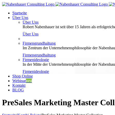
Zum
Inhalt
Startseite
springen
Über Uns
Über Uns
Robert Nabenhauer ist seit über 15 Jahren als erfolgreiche
Über Uns
Firmengrundhaltung
Im Zentrum der Unternehmensphilosophie der Nabenhauer
Firmengrundhaltung
Firmenideologie
In der Mitte der Unternehmensphilosophie der Nabenhaue
Firmenideologie
Shop Online
Webinar
neu
Kontakt
BLOG
PreSales Marketing Master Coll