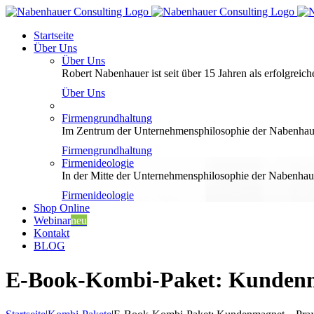
Zum
Inhalt
Startseite
springen
Über Uns
Über Uns
Robert Nabenhauer ist seit über 15 Jahren als erfolgreiche
Über Uns
Firmengrundhaltung
Im Zentrum der Unternehmensphilosophie der Nabenhauer
Firmengrundhaltung
Firmenideologie
In der Mitte der Unternehmensphilosophie der Nabenhaue
Firmenideologie
Shop Online
Webinar
neu
Kontakt
BLOG
E-Book-Kombi-Paket: Kundenmag