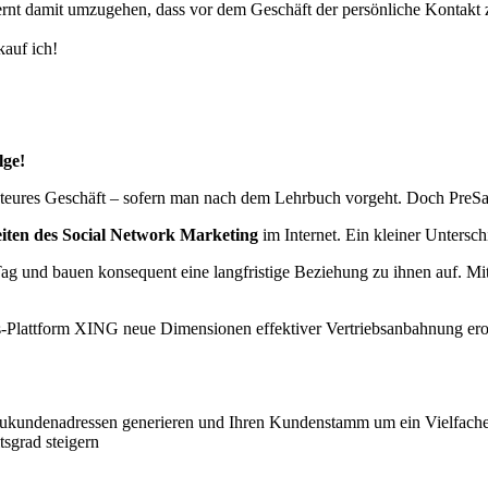
lernt damit umzugehen, dass vor dem Geschäft der persönliche Kontakt
kauf ich!
lge!
res Geschäft – sofern man nach dem Lehrbuch vorgeht. Doch PreSal
iten des Social Network Marketing
im Internet. Ein kleiner Untersc
g und bauen konsequent eine langfristige Beziehung zu ihnen auf. Mit 
ss-Plattform XING neue Dimensionen effektiver Vertriebsanbahnung ero
ukundenadressen generieren und Ihren Kundenstamm um ein Vielfaches
tsgrad steigern