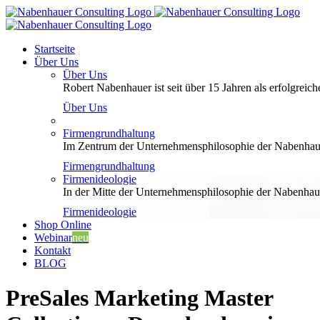
Zum
Inhalt
springen
Startseite
Über Uns
Über Uns
Robert Nabenhauer ist seit über 15 Jahren als erfolgreiche
Über Uns
Firmengrundhaltung
Im Zentrum der Unternehmensphilosophie der Nabenhauer
Firmengrundhaltung
Firmenideologie
In der Mitte der Unternehmensphilosophie der Nabenhaue
Firmenideologie
Shop Online
Webinar
neu
Kontakt
BLOG
PreSales Marketing Master