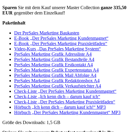
Sparen
Sie mit dem Kauf unserer Master Collection
ganze 335,50
EUR
gegenüber dem Einzelkauf!
Paketinhalt
Der PreSales Marketing Baukasten
E-Book „Der PreSales Marketing Kundenmagnet“
E-Book „Der PreSales Marketing Praxisleitfaden“
Video-Kurs „Das PreSales Marketing System“
PreSales Marketing Grafik Adressliste A4
PreSales Marketing Grafik Bestandteile A4
PreSales Marketing Grafik Erstkontakt A4
PreSales Marketing Grafik Expertenstatus A4
PreSales Marketing Grafik Mail Abfolge A4
PreSales Marketing Grafik Redaktionsbox A4
PreSales Marketing Grafik Verkaufstrichter A4
Check-Liste „Der PreSales Marketing Kundenmagnet“
Check-Liste „Ich kenn dich – darum kauf ich“
Check-Liste „Der PreSales Marketing Praxisleitfaden“
Hörbuch „Ich kenn dich – darum kauf ich!“ MP3
Hörbuch „Der PreSales Marketing Kundenmagnet“ MP3
Größe des Downloads: 1,5 GB