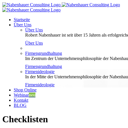
Zum
Inhalt
springen
Startseite
Über Uns
Über Uns
Robert Nabenhauer ist seit über 15 Jahren als erfolgreiche
Über Uns
Firmengrundhaltung
Im Zentrum der Unternehmensphilosophie der Nabenhauer
Firmengrundhaltung
Firmenideologie
In der Mitte der Unternehmensphilosophie der Nabenhaue
Firmenideologie
Shop Online
Webinar
neu
Kontakt
BLOG
Checklisten