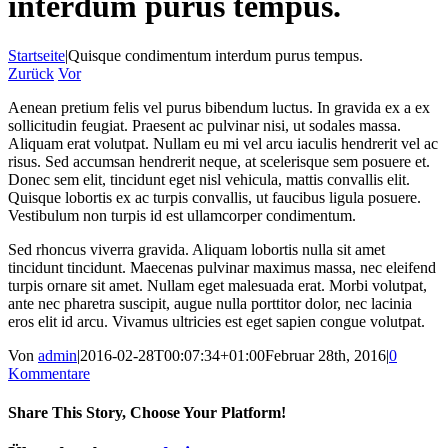
interdum purus tempus.
Startseite
|
Quisque condimentum interdum purus tempus.
Zurück
Vor
Aenean pretium felis vel purus bibendum luctus. In gravida ex a ex
sollicitudin feugiat. Praesent ac pulvinar nisi, ut sodales massa.
Aliquam erat volutpat. Nullam eu mi vel arcu iaculis hendrerit vel ac
risus. Sed accumsan hendrerit neque, at scelerisque sem posuere et.
Donec sem elit, tincidunt eget nisl vehicula, mattis convallis elit.
Quisque lobortis ex ac turpis convallis, ut faucibus ligula posuere.
Vestibulum non turpis id est ullamcorper condimentum.
Sed rhoncus viverra gravida. Aliquam lobortis nulla sit amet
tincidunt tincidunt. Maecenas pulvinar maximus massa, nec eleifend
turpis ornare sit amet. Nullam eget malesuada erat. Morbi volutpat,
ante nec pharetra suscipit, augue nulla porttitor dolor, nec lacinia
eros elit id arcu. Vivamus ultricies est eget sapien congue volutpat.
Von
admin
|
2016-02-28T00:07:34+01:00
Februar 28th, 2016
|
0
Kommentare
Share This Story, Choose Your Platform!