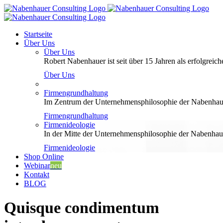
Zum
Inhalt
springen
Startseite
Über Uns
Über Uns
Robert Nabenhauer ist seit über 15 Jahren als erfolgreiche
Über Uns
Firmengrundhaltung
Im Zentrum der Unternehmensphilosophie der Nabenhauer
Firmengrundhaltung
Firmenideologie
In der Mitte der Unternehmensphilosophie der Nabenhaue
Firmenideologie
Shop Online
Webinar
neu
Kontakt
BLOG
Quisque condimentum