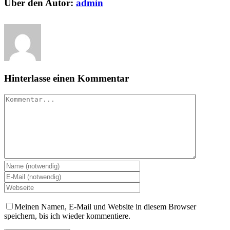
facebook
twitter
linkedin
reddit
whatsapp
tumblr
pinterest
vk
E-
Über den Autor:
admin
Mail
Hinterlasse einen Kommentar
Kommentar
Meinen Namen, E-Mail und Website in diesem Browser
speichern, bis ich wieder kommentiere.