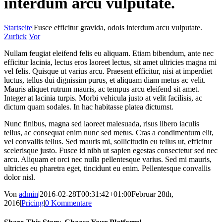
interdum arcu vulputate.
Startseite
|
Fusce efficitur gravida, odois interdum arcu vulputate.
Zurück
Vor
Nullam feugiat eleifend felis eu aliquam. Etiam bibendum, ante nec
efficitur lacinia, lectus eros laoreet lectus, sit amet ultricies magna mi
vel felis. Quisque ut varius arcu. Praesent efficitur, nisi at imperdiet
luctus, tellus dui dignissim purus, et aliquam diam metus ac velit.
Mauris aliquet rutrum mauris, ac tempus arcu eleifend sit amet.
Integer at lacinia turpis. Morbi vehicula justo at velit facilisis, ac
dictum quam sodales. In hac habitasse platea dictumst.
Nunc finibus, magna sed laoreet malesuada, risus libero iaculis
tellus, ac consequat enim nunc sed metus. Cras a condimentum elit,
vel convallis tellus. Sed mauris mi, sollicitudin eu tellus ut, efficitur
scelerisque justo. Fusce id nibh ut sapien egestas consectetur sed nec
arcu. Aliquam et orci nec nulla pellentesque varius. Sed mi mauris,
ultricies eu pharetra eget, tincidunt eu enim. Pellentesque convallis
dolor nisl.
Von
admin
|
2016-02-28T00:31:42+01:00
Februar 28th,
2016
|
Pricing
|
0 Kommentare