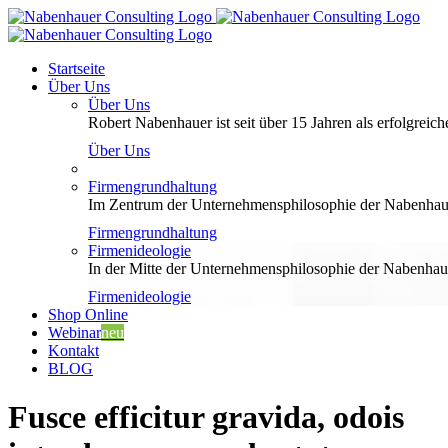
Zum
Inhalt
springen
Startseite
Über Uns
Über Uns
Robert Nabenhauer ist seit über 15 Jahren als erfolgreiche
Über Uns
Firmengrundhaltung
Im Zentrum der Unternehmensphilosophie der Nabenhauer
Firmengrundhaltung
Firmenideologie
In der Mitte der Unternehmensphilosophie der Nabenhaue
Firmenideologie
Shop Online
Webinar
neu
Kontakt
BLOG
Fusce efficitur gravida, odois