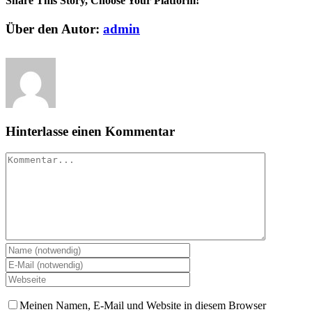
Share This Story, Choose Your Platform!
facebook
twitter
linkedin
reddit
whatsapp
tumblr
pinterest
vk
E-
Über den Autor:
admin
Mail
Hinterlasse einen Kommentar
Kommentar
Meinen Namen, E-Mail und Website in diesem Browser