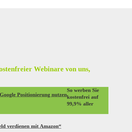
kostenfreier Webinare von uns,
So werben Sie
Google Positionierung nutzen
kostenfrei auf
99,9% aller
eld verdienen mit Amazon“