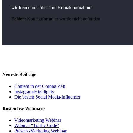
wir freuen uns über Ihre Kontaktaufnahme!
Fehler:
Kontaktformular wurde nicht gefunden.
Neueste Beiträge
Content in der Corona-Zeit
Instagram-Highlights
Die besten Social Media-Influencer
Kostenlose Webinare
Videomarketing Webinar
Webinar “Traffic Code”
Präsenz-Marketing Webinar