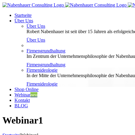
Zum
Inhalt
Startseite
springen
Über Uns
Über Uns
Robert Nabenhauer ist seit über 15 Jahren als erfolgreiche
Über Uns
Firmengrundhaltung
Im Zentrum der Unternehmensphilosophie der Nabenhauer
Firmengrundhaltung
Firmenideologie
In der Mitte der Unternehmensphilosophie der Nabenhaue
Firmenideologie
Shop Online
Webinar
neu
Kontakt
BLOG
Webinar1