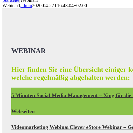
Startseite
|
Webinar1
Webinar1
admin
2020-04-27T16:48:04+02:00
WEBINAR
Hier finden Sie eine Übersicht einiger 
welche regelmäßig abgehalten werden:
5 Minuten Social Media Management – Xing für die 
Webseiten
Videomarketing Webinar
Clever eStore Webinar – G