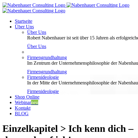
Zum
Inhalt
springen
Startseite
Über Uns
Über Uns
Robert Nabenhauer ist seit über 15 Jahren als erfolgreiche
Über Uns
Firmengrundhaltung
Im Zentrum der Unternehmensphilosophie der Nabenhauer
Firmengrundhaltung
Firmenideologie
In der Mitte der Unternehmensphilosophie der Nabenhaue
Firmenideologie
Shop Online
Webinar
neu
Kontakt
BLOG
Einzelkapitel > Ich kenn dich –