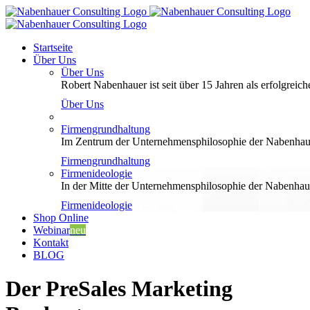
Zum
Inhalt
springen
Startseite
Über Uns
Über Uns
Robert Nabenhauer ist seit über 15 Jahren als erfolgreiche
Über Uns
Firmengrundhaltung
Im Zentrum der Unternehmensphilosophie der Nabenhauer
Firmengrundhaltung
Firmenideologie
In der Mitte der Unternehmensphilosophie der Nabenhaue
Firmenideologie
Shop Online
Webinar
neu
Kontakt
BLOG
Der PreSales Marketing