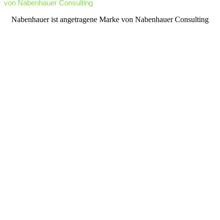
von Nabenhauer Consulting
facebook
youtube
rss
Nabenhauer ist angetragene Marke von Nabenhauer Consulting