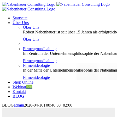
Zum
Inhalt
springen
Startseite
Über Uns
Über Uns
Robert Nabenhauer ist seit über 15 Jahren als erfolgreiche
Über Uns
Firmengrundhaltung
Im Zentrum der Unternehmensphilosophie der Nabenhauer
Firmengrundhaltung
Firmenideologie
In der Mitte der Unternehmensphilosophie der Nabenhaue
Firmenideologie
Shop Online
Webinar
neu
Kontakt
BLOG
BLOG
admin
2020-04-16T00:46:50+02:00