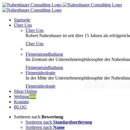
Zum
Inhalt
springen
Startseite
Über Uns
Über Uns
Robert Nabenhauer ist seit über 15 Jahren als erfolgreiche
Über Uns
Firmengrundhaltung
Im Zentrum der Unternehmensphilosophie der Nabenhauer
Firmengrundhaltung
Firmenideologie
In der Mitte der Unternehmensphilosophie der Nabenhaue
Firmenideologie
Shop Online
Webinar
neu
Kontakt
BLOG
Sortieren nach
Bewertung
Sortieren nach
Standardsortierung
Sortieren nach
Name