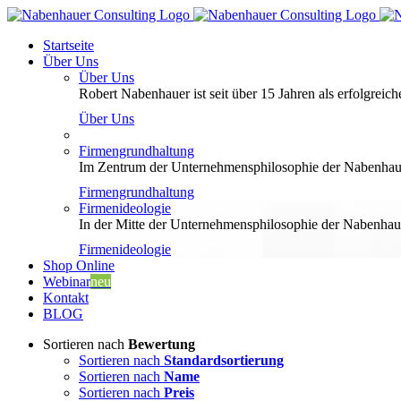
Zum
Inhalt
Startseite
springen
Über Uns
Über Uns
Robert Nabenhauer ist seit über 15 Jahren als erfolgreiche
Über Uns
Firmengrundhaltung
Im Zentrum der Unternehmensphilosophie der Nabenhauer
Firmengrundhaltung
Firmenideologie
In der Mitte der Unternehmensphilosophie der Nabenhaue
Firmenideologie
Shop Online
Webinar
neu
Kontakt
BLOG
Sortieren nach
Bewertung
Sortieren nach
Standardsortierung
Sortieren nach
Name
Sortieren nach
Preis