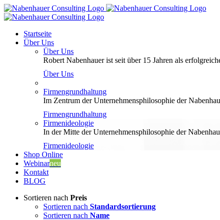
Zum
Inhalt
springen
Startseite
Über Uns
Über Uns
Robert Nabenhauer ist seit über 15 Jahren als erfolgreiche
Über Uns
Firmengrundhaltung
Im Zentrum der Unternehmensphilosophie der Nabenhauer
Firmengrundhaltung
Firmenideologie
In der Mitte der Unternehmensphilosophie der Nabenhaue
Firmenideologie
Shop Online
Webinar
neu
Kontakt
BLOG
Sortieren nach
Preis
Sortieren nach
Standardsortierung
Sortieren nach
Name