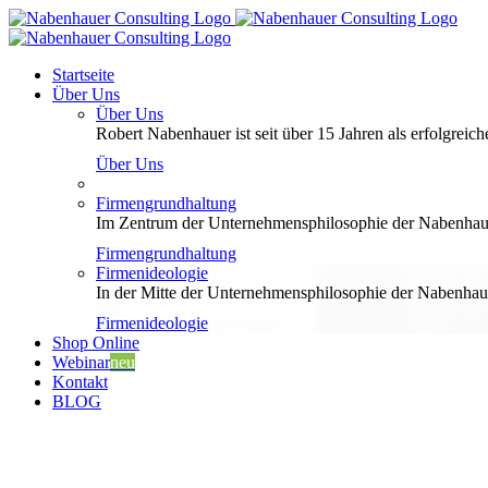
Zum
Inhalt
springen
Startseite
Über Uns
Über Uns
Robert Nabenhauer ist seit über 15 Jahren als erfolgreiche
Über Uns
Firmengrundhaltung
Im Zentrum der Unternehmensphilosophie der Nabenhauer
Firmengrundhaltung
Firmenideologie
In der Mitte der Unternehmensphilosophie der Nabenhaue
Firmenideologie
Shop Online
Webinar
neu
Kontakt
BLOG