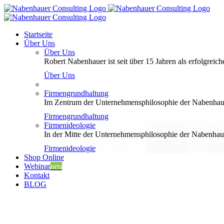
Zum
Inhalt
springen
Startseite
Über Uns
Über Uns
Robert Nabenhauer ist seit über 15 Jahren als erfolgreiche
Über Uns
Firmengrundhaltung
Im Zentrum der Unternehmensphilosophie der Nabenhauer
Firmengrundhaltung
Firmenideologie
In der Mitte der Unternehmensphilosophie der Nabenhaue
Firmenideologie
Shop Online
Webinar
neu
Kontakt
BLOG