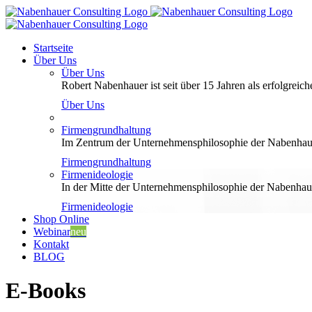
Zum
Inhalt
springen
Startseite
Über Uns
Über Uns
Robert Nabenhauer ist seit über 15 Jahren als erfolgreiche
Über Uns
Firmengrundhaltung
Im Zentrum der Unternehmensphilosophie der Nabenhauer
Firmengrundhaltung
Firmenideologie
In der Mitte der Unternehmensphilosophie der Nabenhaue
Firmenideologie
Shop Online
Webinar
neu
Kontakt
BLOG
E-Books