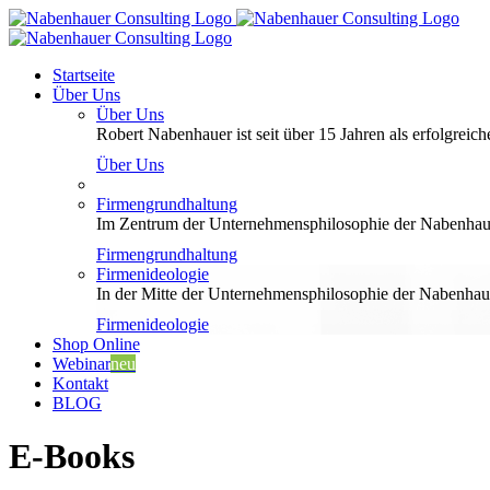
Zum
Inhalt
springen
Startseite
Über Uns
Über Uns
Robert Nabenhauer ist seit über 15 Jahren als erfolgreiche
Über Uns
Firmengrundhaltung
Im Zentrum der Unternehmensphilosophie der Nabenhauer
Firmengrundhaltung
Firmenideologie
In der Mitte der Unternehmensphilosophie der Nabenhaue
Firmenideologie
Shop Online
Webinar
neu
Kontakt
BLOG
E-Books