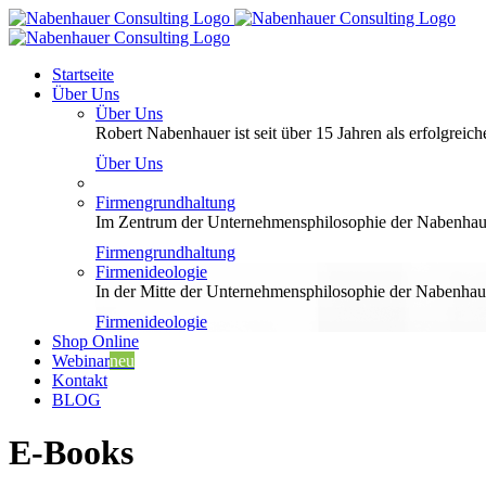
Zum
Inhalt
springen
Startseite
Über Uns
Über Uns
Robert Nabenhauer ist seit über 15 Jahren als erfolgreiche
Über Uns
Firmengrundhaltung
Im Zentrum der Unternehmensphilosophie der Nabenhauer
Firmengrundhaltung
Firmenideologie
In der Mitte der Unternehmensphilosophie der Nabenhaue
Firmenideologie
Shop Online
Webinar
neu
Kontakt
BLOG
E-Books