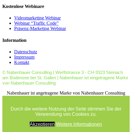
Kostenlose Webinare
Videomarketing Webinar
Webinar “Traffic Code”
Präsenz-Marketing Webinar
Information
Datenschutz
Impressum
Kontakt
© Nabenhauer Consulting | Werftstrasse 3 - CH-9323 Steinach
am Bodensee bei St. Gallen | Nabenhauer ist eingetragene Marke
von Nabenhauer Consulting
facebook
youtube
rss
Nabenhauer ist angetragene Marke von Nabenhauer Consulting
Durch die weitere Nutzung der Seite stimmen Sie der
Verwendung von Cookies zu.
Akzeptieren
Weitere Informationen