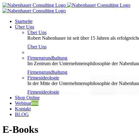
Zum
Inhalt
springen
Startseite
Über Uns
Über Uns
Robert Nabenhauer ist seit über 15 Jahren als erfolgreiche
Über Uns
Firmengrundhaltung
Im Zentrum der Unternehmensphilosophie der Nabenhauer
Firmengrundhaltung
Firmenideologie
In der Mitte der Unternehmensphilosophie der Nabenhaue
Firmenideologie
Shop Online
Webinar
neu
Kontakt
BLOG
E-Books